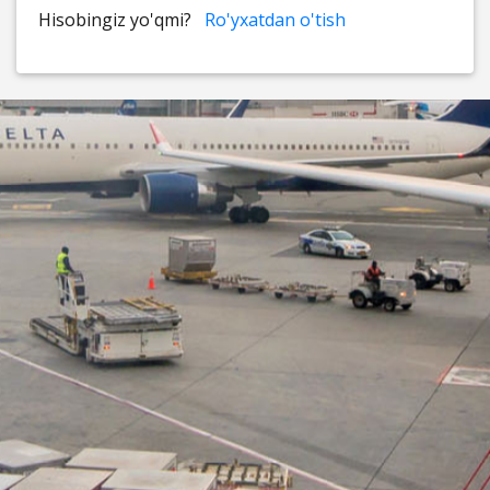
Hisobingiz yo'qmi?
Ro'yxatdan o'tish