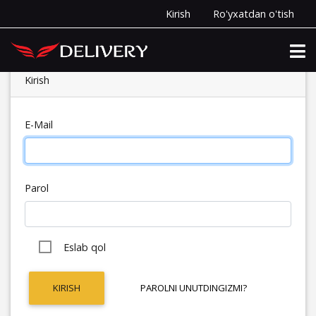
Kirish
Ro'yxatdan o'tish
Kirish
E-Mail
Parol
Eslab qol
KIRISH
PAROLNI UNUTDINGIZMI?