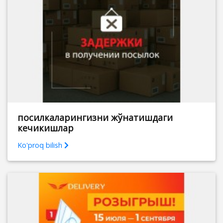
посилкаларингизни жўнатишдаги
кечикишлар
Ko'proq bilish