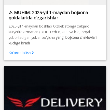
⚠️ MUHIM: 2025-yil 1-maydan bojxona
qoidalarida o‘zgarishlar
2025-yil 1-maydan boshlab O‘zbekistonga xalqaro
kuryerlik xizmatlari (DHL, FedEx, UPS va h.k.) orqali
yuboriladigan yuklar bo‘yicha
yangi bojxona cheklovlari
kuchga kiradi
Ko'proq bilish