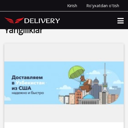
Kirish
Ro'yxatdan o'tish
Uy
Yangiliklar
Yangiliklar