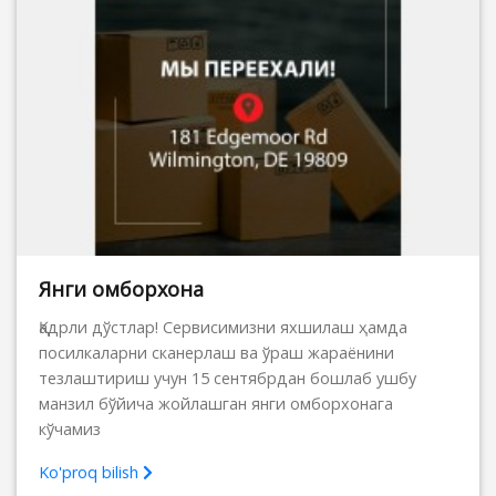
Янги омборхона
Қадрли дўстлар! Сервисимизни яхшилаш ҳамда
посилкаларни сканерлаш ва ўраш жараёнини
тезлаштириш учун 15 сентябрдан бошлаб ушбу
манзил бўйича жойлашган янги омборхонага
кўчамиз
Ko'proq bilish