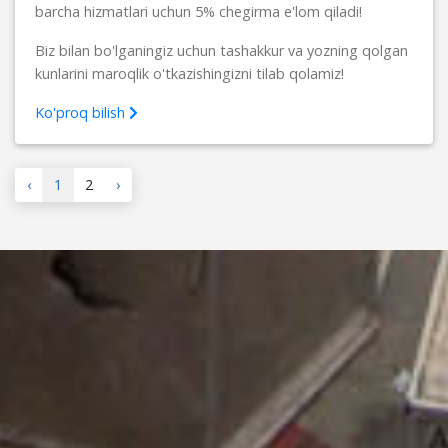
barcha hizmatlari uchun 5% chegirma e'lom qiladi!
Biz bilan bo'lganingiz uchun tashakkur va yozning qolgan
kunlarini maroqlik o'tkazishingizni tilab qolamiz!
Ko'proq bilish
‹
1
2
›